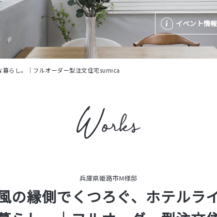
イベント情
暮らし。｜フルオーダー型注文住宅sumica
兵庫県姫路市M様邸
風の縁側でくつろぐ、ホテルラ