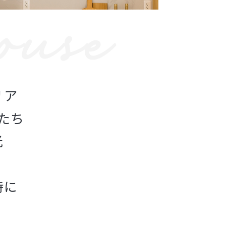
リア
たち
光
時に