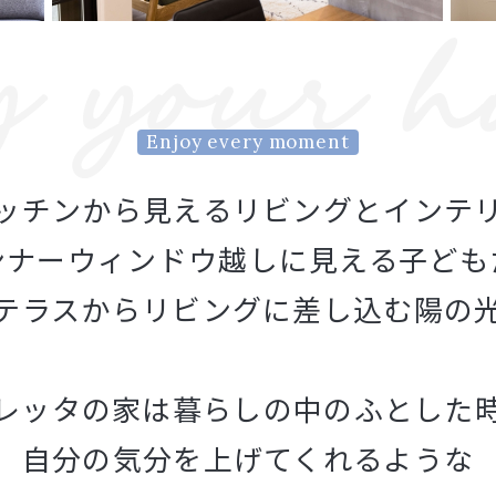
Enjoy every moment
ッチンから
見えるリビングとインテ
ンナーウィンドウ越しに見える子ども
テラスからリビングに差し込む陽の
レッタの家は暮らしの中の
ふとした
自分の気分を上げ
てくれるような