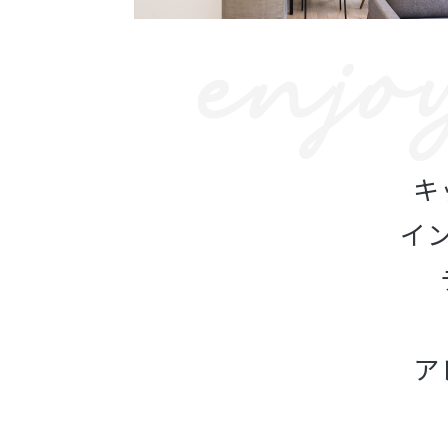
キ
イ
ア