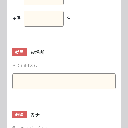
子供
名
お名前
必須
例：山田太郎
カナ
必須
例：ヤマダ タロウ