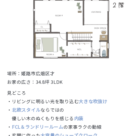
場所：姫路市広畑区才
お家の広さ：34.8坪 3LDK
見どころ
・リビングに明るい光を取り込む
大きな吹抜け
・
北欧スタイル
ならではの
優しい木のぬくもりを感じる
内装
・
FCL＆ランドリールーム
の家事ラクの動線
・玄関に作った
大容量のシューズクローク