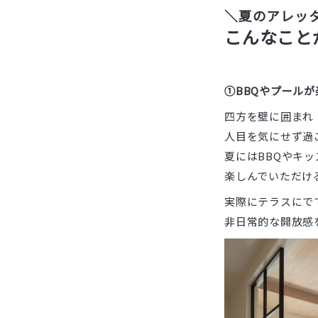
＼夏のアレッ
こんなこと
①BBQやプール
四方を壁に囲まれ
人目を気にせず過
夏にはBBQやキ
楽しんでいただけ
実際にテラスにで
非日常的な開放感