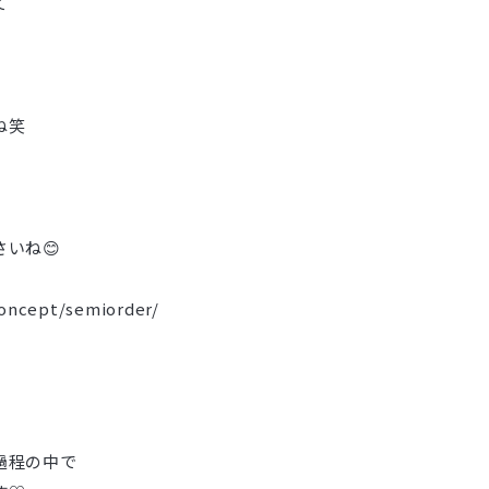
て
ね笑
いね😊
concept/semiorder/
過程の中で