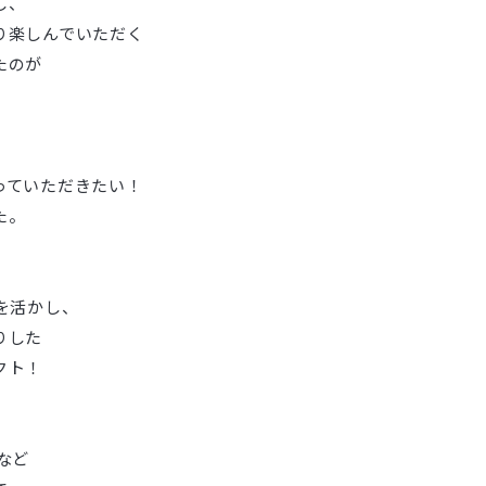
し、
り楽しんでいただく
たのが
っていただきたい！
た。
を活かし、
りした
クト！
など