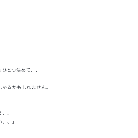
つひとつ決めて、、
しゃるかもしれません。
う、、
い、、」