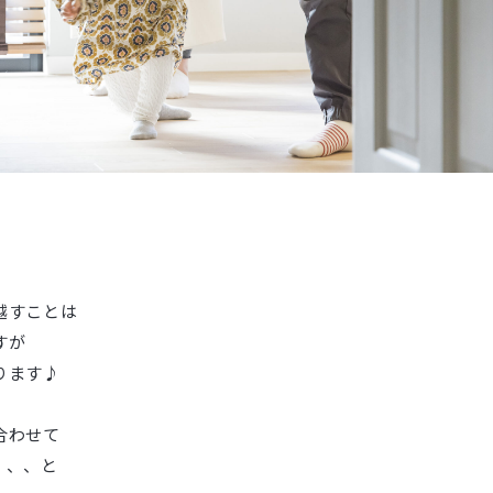
越すことは
すが
ります♪
合わせて
、、、と