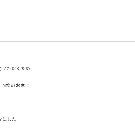
力いただくため
たN様のお家に
マにした