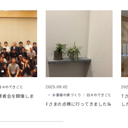
日々のできごと
2025.09.02
202
お客様の家づくり
日々のできごと
業者会を開催しま
T
Fさまの点検に行ってきました📝
した