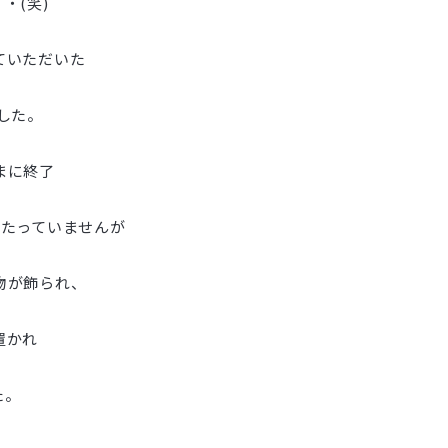
・(笑)
ていただいた
した。
まに終了
かたっていませんが
物が飾られ、
置かれ
た。