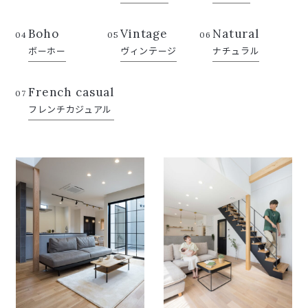
Boho
Vintage
Natural
04
05
06
ボーホー
ヴィンテージ
ナチュラル
French casual
07
フレンチカジュアル