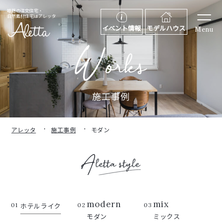
姫路の注文住宅・
自然素材住宅はアレッタ
イベント情報
モデルハウス
Menu
施工事例
アレッタ
施工事例
モダン
modern
mix
01
ホテルライク
02
03
モダン
ミックス