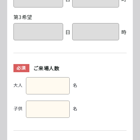
第3希望
日
時
ご来場人数
必須
大人
名
子供
名