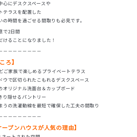
中心にデスクスペースや
トテラスを配置した
いの時間を過ごせる間取りも必見です。
意で2日間
だけることになりました！
－－－－－－－－－
どころ】
などご家族で楽しめるプライベートテラス
ドウで区切られたこもれるデスクスペース
のオリジナル洗面台＆カップボード
きり隠せるパントリー
まうの洗濯動線を最短で確保した工夫の間取り
－－－－－－－－－
オープンハウスが人気の理由】
ィネートされた空間