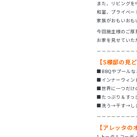
また、リビングを
和室、プライベー
家族がおもいおも
今回施主様のご厚
お家を見せていた
－－－－－－－－
【S様邸の見
■BBQやプール
■インナーウィン
■世界に一つだけ
■たっぷり＆すっ
■洗う→干す→し
－－－－－－－－
【アレッタの
1.トータルコーデ