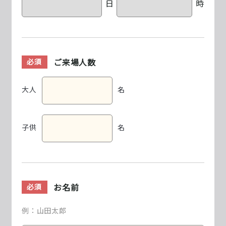
日
時
ご来場人数
必須
大人
名
子供
名
お名前
必須
例：山田太郎