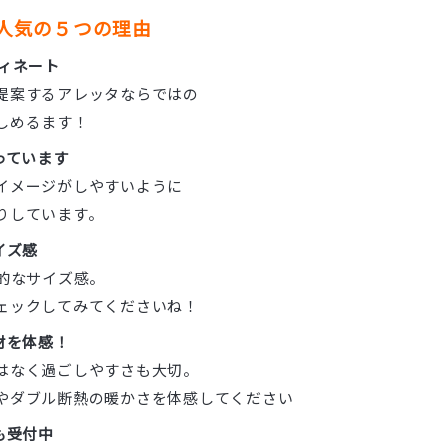
】が人気の５つの理由
ディネート
提案するアレッタならではの
しめるます！
っています
イメージがしやすいように
りしています。
イズ感
般的なサイズ感。
ェックしてみてくださいね！
材を体感！
はなく過ごしやすさも大切。
やダブル断熱の暖かさを体感してください
も受付中