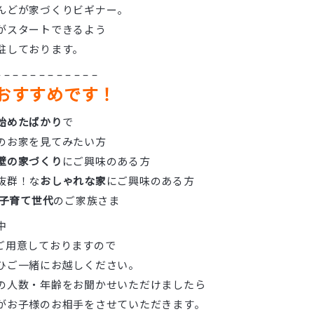
んどが家づくりビギナー。
がスタートできるよう
駐しております。
– – – – – – – – – – – –
おすすめです！
始めたばかり
で
のお家を見てみたい方
壁の家づくり
にご興味のある方
え抜群！な
おしゃれな家
にご興味のある方
子育て世代
のご家族さま
中
ご用意しておりますので
ひご一緒にお越しください。
の人数・年齢をお聞かせいただけましたら
がお子様のお相手をさせていただきます。