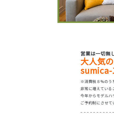
営業は一切無
大人気の
sumic
※消費税８%のう
非常に増えている
今年からモデルハ
ご予約制にさせて
– – – – – – – – – – 