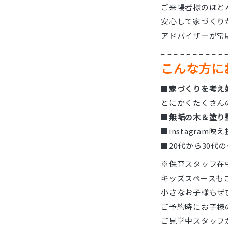
ご来場者様のほと
安心して家づくり
アドバイザーが常
– – – – – – – – – – 
こんな方に
■
家づくりを考え
とにかくたくさん
■
無垢の木＆塗り
■instagram映
■20代から30代の
※保育スタッフ在
キッズスペースも
小さなお子様もぜ
ご予約時にお子様
ご見学中スタッフ