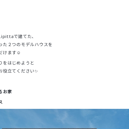
pittaで建てた、
った２つのモデルハウスを
けます☺️
りをはじめようと
お役立てください✨
るお家
ス