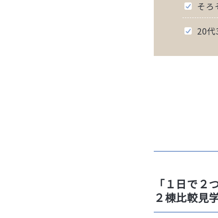
そろ
20代
「１日で２
２棟比較見