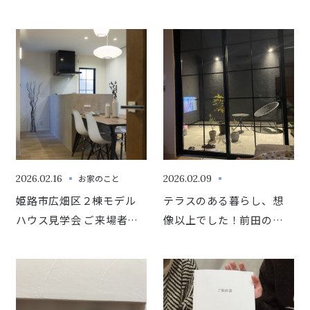
で注文住宅を建てるなら
築中のU様邸 扉塗装体験
—
レポ🎨
2026.02.16
お家のこと
2026.02.09
姫路市広畑区２棟モデル
テラスのある暮らし、想
ハウス見学会 ご来場者さ
像以上でした！前田の住
まが印象に残ったベスト5
んでからブログ