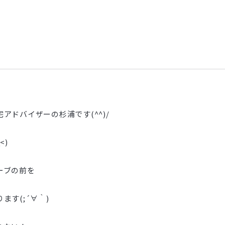
アドバイザーの杉浦です(^^)/
<)
ーブの前を
す(;´∀｀)