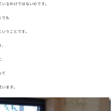
ているわけではないのです。
よりも
ということです。
今、
に
って
思います。