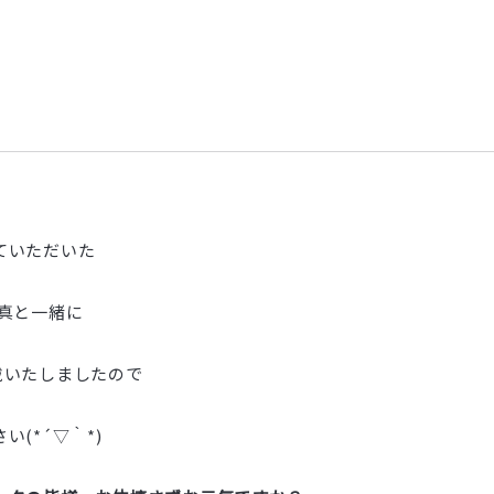
ていただいた
真と一緒に
戴いたしましたので
(*´▽｀*)