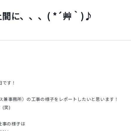
間に、、、( *´艸｀)♪
田です！
ース兼事務所）の工事の様子をレポートしたいと思います！
(笑)
仕事の様子は