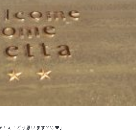
か！え！どう思います？♡♥」
、。」