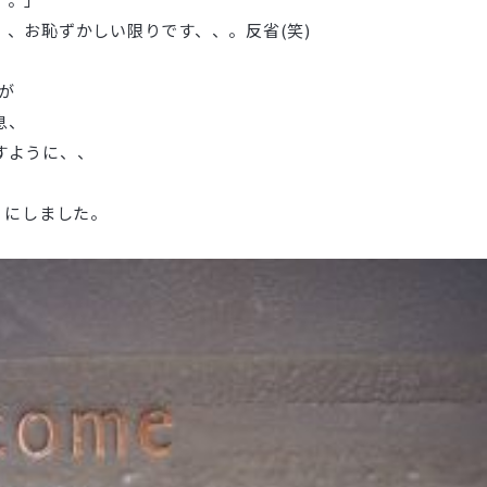
、お恥ずかしい限りです、、。反省(笑)
が
息、
すように、、
」 にしました。