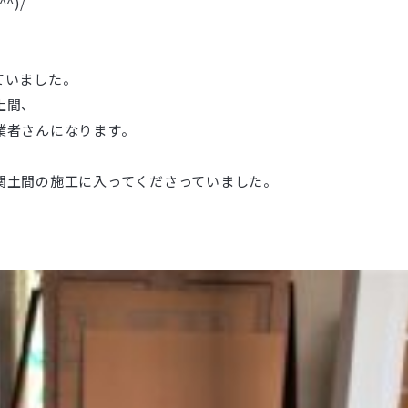
^)/
ていました。
土間、
業者さんになります。
関土間の施工に入ってくださっていました。