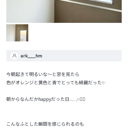
ark___hm
今朝起きて明るいな〜と窓を見たら
色がオレンジと黄色と青でとっても綺麗だった✨
朝からなんだかhappyだった日𓂃 𓈒𓏸❁⃘
こんなふとした瞬間を感じられるのも